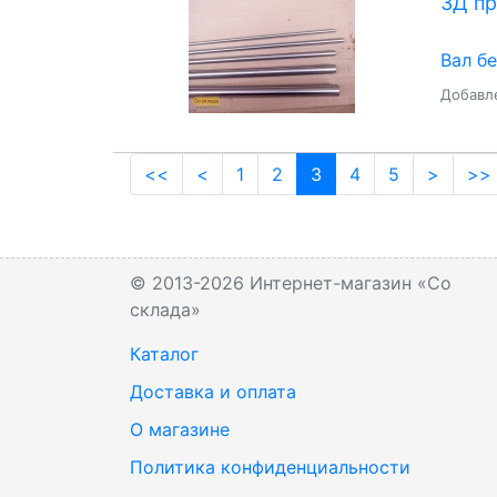
3Д пр
Вал б
Добавле
(current)
<<
<
1
2
3
4
5
>
>>
© 2013-2026 Интернет-магазин «Со
склада»
Каталог
Доставка и оплата
О магазине
Политика конфиденциальности