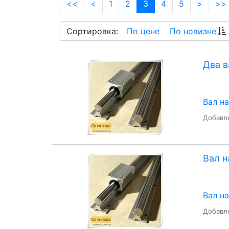
(current)
<<
<
1
2
3
4
5
>
>>
Сортировка:
По цене
По новизне
Два в
Вал н
Добавле
Вал н
Вал н
Добавле