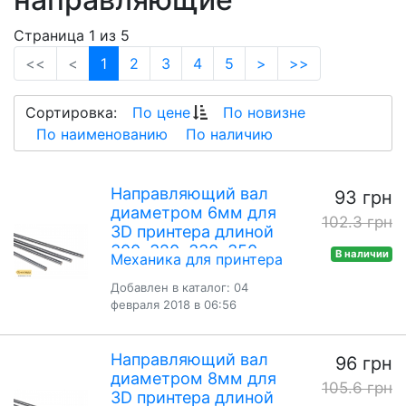
Страница 1 из 5
(current)
<<
<
1
2
3
4
5
>
>>
Сортировка:
По цене
По новизне
По наименованию
По наличию
Направляющий вал
93 грн
диаметром 6мм для
102.3 грн
3D принтера длиной
300, 320, 330, 350,
В наличии
Механика для принтера
400мм
Добавлен в каталог: 04
февраля 2018 в 06:56
Направляющий вал
96 грн
диаметром 8мм для
105.6 грн
3D принтера длиной