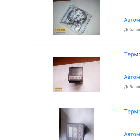
Автом
Добавле
Термо
Автом
Добавле
Термо
Автом