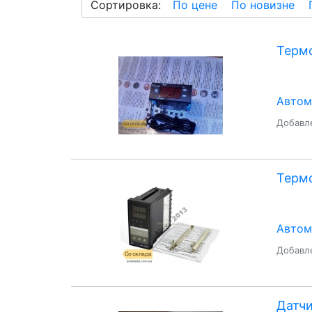
Сортировка:
По цене
По новизне
Термо
Автом
Добавле
Термо
Автом
Добавле
Датчи