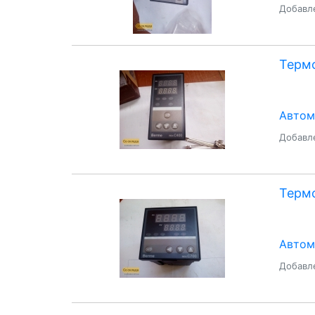
Добавле
Термо
Автом
Добавле
Термо
Автом
Добавле