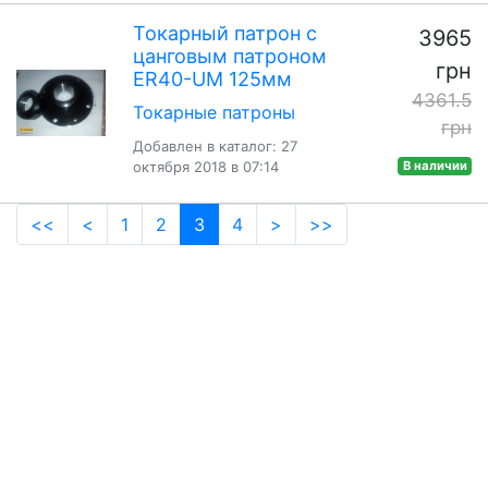
Токарный патрон с
3965
цанговым патроном
грн
ER40-UM 125мм
4361.5
Токарные патроны
грн
Добавлен в каталог: 27
октября 2018 в 07:14
В наличии
(current)
<<
<
1
2
3
4
>
>>