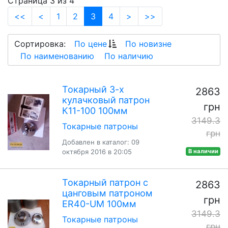
Страница 3 из 4
(current)
<<
<
1
2
3
4
>
>>
Сортировка:
По цене
По новизне
По наименованию
По наличию
Токарный 3-х
2863
кулачковый патрон
грн
К11-100 100мм
3149.3
Токарные патроны
грн
Добавлен в каталог: 09
октября 2016 в 20:05
В наличии
Токарный патрон с
2863
цанговым патроном
грн
ER40-UM 100мм
3149.3
Токарные патроны
грн