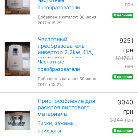
1.5S2-1A
грн
преобразователи
В наличии
Добавлен в каталог: 30 июня
2017 в 15:29
Частотный
9251
преобразователь-
грн
инвертор 2.2kw, 11A,
10176.1
220V, 400Гц DM5-
Частотные
2.2S2-1A
грн
преобразователи
В наличии
Добавлен в каталог: 30 июня
2017 в 15:21
Приспособление для
3040
раскроя листового
грн
материала
3344 грн
Тиски, зажимы,
прихваты
В наличии