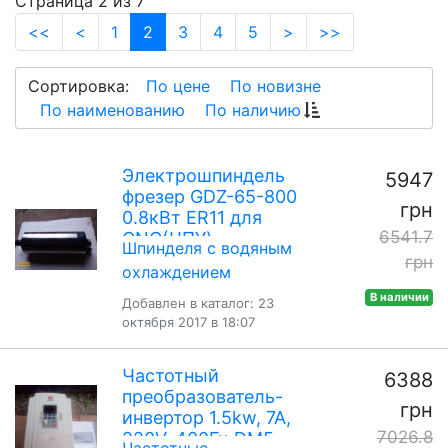
Страница 2 из 7
(current)
<<
<
1
2
3
4
5
>
>>
Сортировка:
По цене
По новизне
По наименованию
По наличию
Электрошпиндель
5947
фрезер GDZ-65-800
грн
0.8кВт ER11 для
6541.7
CNC(ЧПУ)
Шпинделя с водяным
грн
охлаждением
В наличии
Добавлен в каталог: 23
октября 2017 в 18:07
Частотный
6388
преобразователь-
грн
инвертор 1.5kw, 7A,
7026.8
220V, 400Гц DM5-
Частотные