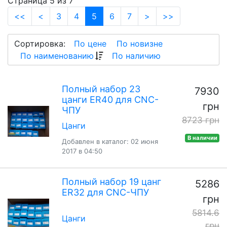
Страница 5 из 7
(current)
<<
<
3
4
5
6
7
>
>>
Сортировка:
По цене
По новизне
По наименованию
По наличию
Полный набор 23
7930
цанги ER40 для CNC-
грн
ЧПУ
8723 грн
Цанги
В наличии
Добавлен в каталог: 02 июня
2017 в 04:50
Полный набор 19 цанг
5286
ER32 для CNC-ЧПУ
грн
5814.6
Цанги
грн