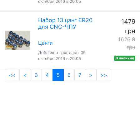
октября 2016 в 20:05
Набор 13 цанг ER20
1479
для CNC-ЧПУ
грн
1626.9
Цанги
грн
Добавлен в каталог: 09
октября 2016 в 20:05
В наличии
(current)
<<
<
3
4
5
6
7
>
>>