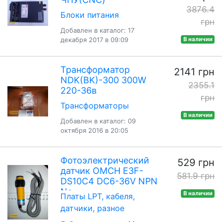
3876.4
Блоки питания
грн
Добавлен в каталог: 17
декабря 2017 в 09:09
В наличии
Трансформатор
2141 грн
NDK(BK)-300 300W
2355.1
220-36в
грн
Трансформаторы
В наличии
Добавлен в каталог: 09
октября 2016 в 20:05
Фотоэлектрический
529 грн
датчик OMCH E3F-
581.9 грн
DS10C4 DC6-36V NPN
No
В наличии
Платы LPT, кабеля,
датчики, разное