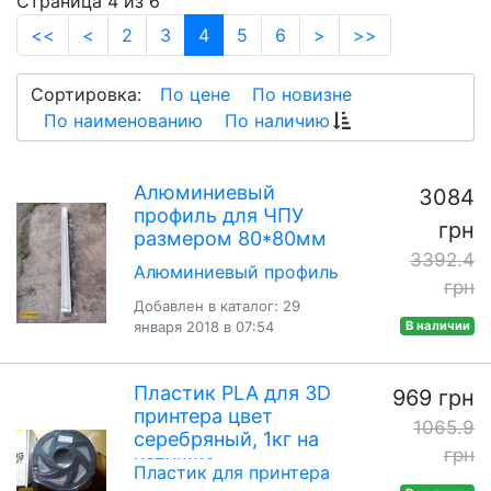
Страница 4 из 6
(current)
<<
<
2
3
4
5
6
>
>>
Сортировка:
По цене
По новизне
По наименованию
По наличию
Алюминиевый
3084
профиль для ЧПУ
грн
размером 80*80мм
3392.4
Алюминиевый профиль
грн
Добавлен в каталог: 29
января 2018 в 07:54
В наличии
Пластик PLA для 3D
969 грн
принтера цвет
1065.9
серебряный, 1кг на
грн
катушке
Пластик для принтера