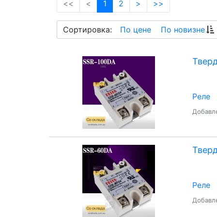
(current)
<<
<
1
2
>
>>
Сортировка:
По цене
По новизне
Тверд
Реле
Добавле
Тверд
Реле
Добавле