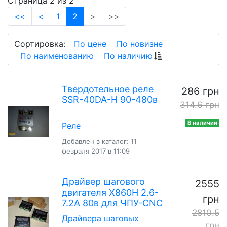
Страница 2 из 2
(current)
<<
<
1
2
>
>>
Сортировка:
По цене
По новизне
По наименованию
По наличию
Твердотельное реле
286 грн
SSR-40DA-H 90-480в
314.6 грн
В наличии
Реле
Добавлен в каталог: 11
февраля 2017 в 11:09
Драйвер шагового
2555
двигателя X860Н 2.6-
грн
7.2А 80в для ЧПУ-CNC
2810.5
Драйвера шаговых
грн