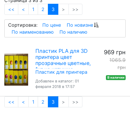
Страница 3 из 3
(current)
<<
<
1
2
3
>
>>
Сортировка:
По цене
По новизне
По наименованию
По наличию
Пластик PLA для 3D
969 грн
принтера цвет
1065.9
прозрачные цветные,
грн
1кг на катушке
Пластик для принтера
В наличии
Добавлен в каталог: 01
февраля 2018 в 17:57
(current)
<<
<
1
2
3
>
>>