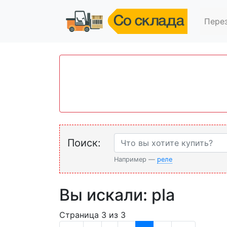
Пере
Поиск:
Например —
реле
Вы искали: pla
Страница 3 из 3