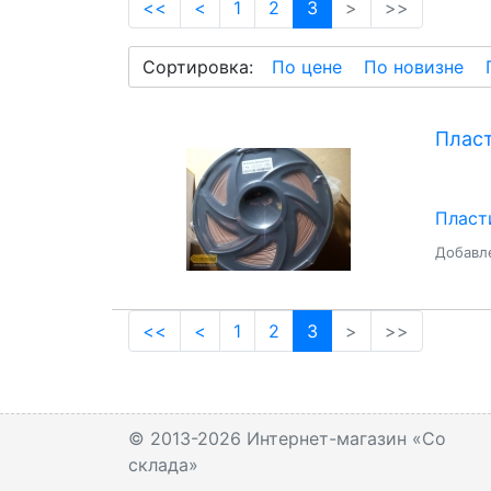
(current)
<<
<
1
2
3
>
>>
Сортировка:
По цене
По новизне
Пласт
Пласт
Добавле
(current)
<<
<
1
2
3
>
>>
© 2013-2026 Интернет-магазин «Со
склада»