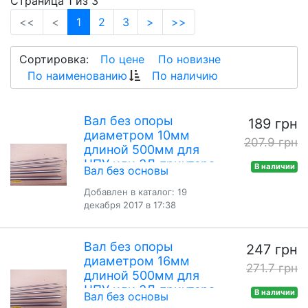
Страница 1 из 3
(current)
<<
<
1
2
3
>
>>
Сортировка:
По цене
По новизне
По наименованию
По наличию
Вал без опоры
189 грн
диаметром 10мм
207.9 грн
длиной 500мм для
ЧПУ или 3Д принтера
В наличии
Вал без основы
Добавлен в каталог: 19
декабря 2017 в 17:38
Вал без опоры
247 грн
диаметром 16мм
271.7 грн
длиной 500мм для
ЧПУ или 3Д принтера
В наличии
Вал без основы