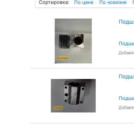
Сортировка:
По цене
По новизне
Подш
Подши
Добавле
Подши
Подши
Добавле