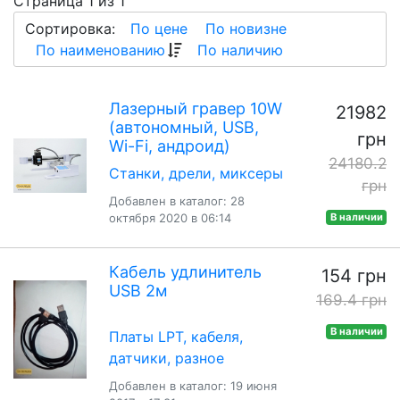
Страница 1 из 1
Сортировка:
По цене
По новизне
По наименованию
По наличию
Лазерный гравер 10W
21982
(автономный, USB,
грн
Wi-Fi, андроид)
24180.2
Станки, дрели, миксеры
грн
Добавлен в каталог: 28
октября 2020 в 06:14
В наличии
Кабель удлинитель
154 грн
USB 2м
169.4 грн
В наличии
Платы LPT, кабеля,
датчики, разное
Добавлен в каталог: 19 июня