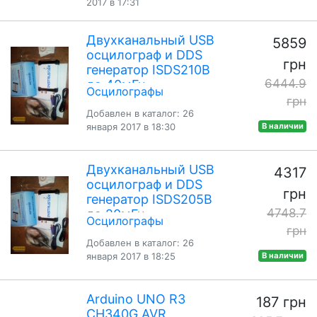
2017 в 17:31
Двухканальный USB
5859
осцилограф и DDS
грн
генератор ISDS210B
6444.9
до 40мГц
Осцилографы
грн
Добавлен в каталог: 26
января 2017 в 18:30
В наличии
Двухканальный USB
4317
осцилограф и DDS
грн
генератор ISDS205B
4748.7
до 20мГц
Осцилографы
грн
Добавлен в каталог: 26
января 2017 в 18:25
В наличии
Arduino UNO R3
187 грн
CH340G AVR