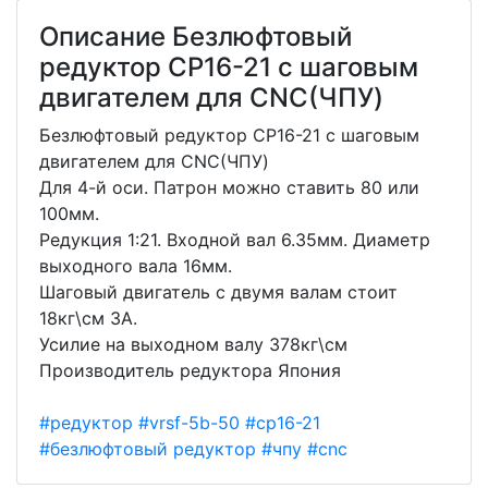
Описание Безлюфтовый
редуктор CP16-21 с шаговым
двигателем для CNC(ЧПУ)
Безлюфтовый редуктор CP16-21 с шаговым
двигателем для CNC(ЧПУ)
Для 4-й оси. Патрон можно ставить 80 или
100мм.
Редукция 1:21. Входной вал 6.35мм. Диаметр
выходного вала 16мм.
Шаговый двигатель с двумя валам стоит
18кг\см 3А.
Усилие на выходном валу 378кг\см
Производитель редуктора Япония
#редуктор
#vrsf-5b-50
#cp16-21
#безлюфтовый редуктор
#чпу
#cnc