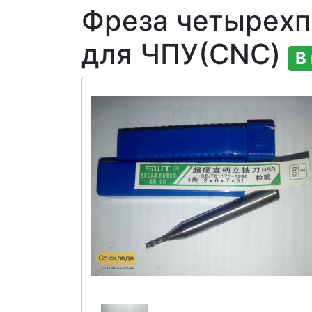
Фреза четырехп
для ЧПУ(CNC)
В