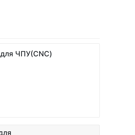
 для ЧПУ(CNC)
для