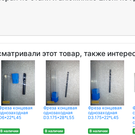
сматривали этот товар, также интере
Фреза концевая
Фреза концевая
Фреза концевая
однозаходная
однозаходная
однозаходная
D6*22*L45
D3.175*28*L55
D3.175*22*L45
к
с
В наличии
В наличии
В наличии
D