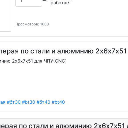
работает
Просмотров: 1663
перая по стали и алюминию 2х6х7х51
инию 2х6х7х51 для ЧПУ(CNC)
ная
#бт30
#bt30
#бт40
#bt40
ерая по стали и алюминию 2х6х7х51 