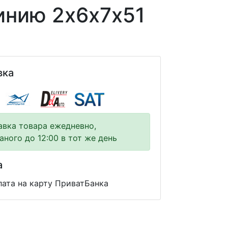
инию 2х6х7х51
вка
авка товара ежедневно,
аного до 12:00 в тот же день
а
ата на карту ПриватБанка