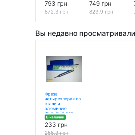
793 грн
749 грн
872.3 грн
823.9 грн
Вы недавно просматривал
Фреза
четырехперая по
стали и
алюминию
2х6х7х51 для
В наличии
ЧПУ(CNC)
233 грн
256.3 грн