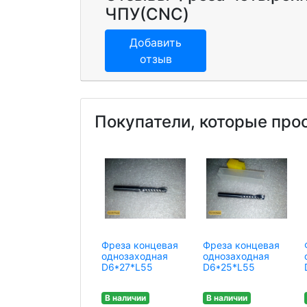
ЧПУ(CNC)
Добавить
отзыв
Покупатели, которые про
Фреза концевая
Фреза концевая
однозаходная
однозаходная
D6*27*L55
D6*25*L55
В наличии
В наличии