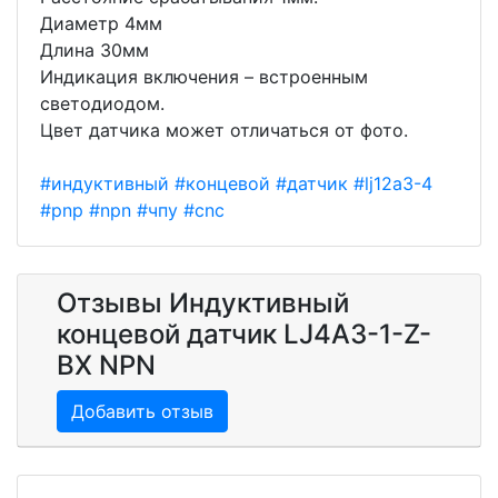
Диаметр 4мм
Длина 30мм
Индикация включения – встроенным
светодиодом.
Цвет датчика может отличаться от фото.
#индуктивный
#концевой
#датчик
#lj12a3-4
#pnp
#npn
#чпу
#cnc
Отзывы Индуктивный
концевой датчик LJ4A3-1-Z-
BX NPN
Добавить отзыв