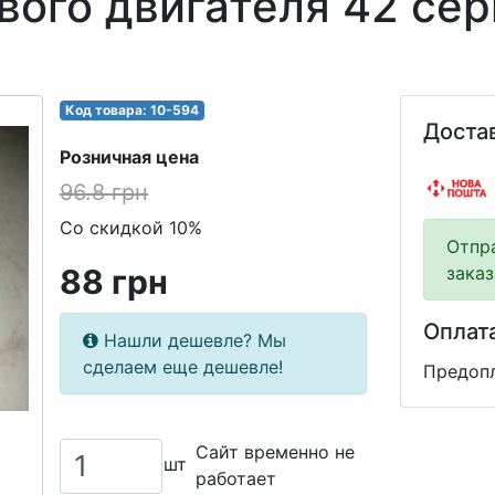
вого двигателя 42 се
Код товара: 10-594
Доста
Розничная цена
96.8 грн
Со скидкой 10%
Отпр
88 грн
заказ
Оплат
Нашли дешевле? Мы
сделаем еще дешевле!
Предопл
Сайт временно не
шт
работает