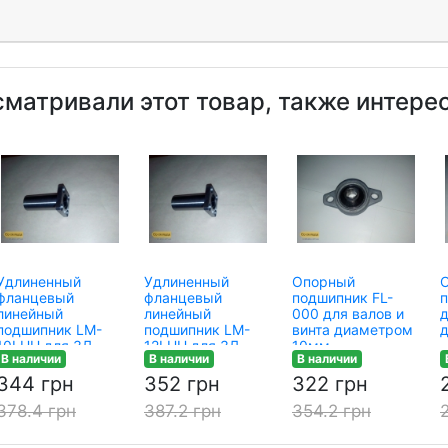
сматривали этот товар, также интере
Удлиненный
Удлиненный
Опорный
фланцевый
фланцевый
подшипник FL-
линейный
линейный
000 для валов и
д
подшипник LM-
подшипник LM-
винта диаметром
10LUU для 3Д
12LUU для 3Д
10мм
В наличии
В наличии
В наличии
принтера
принтера
344 грн
352 грн
322 грн
378.4 грн
387.2 грн
354.2 грн