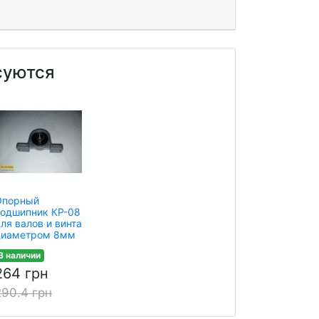
суются
Опорный
подшипник КР-08
ля валов и винта
диаметром 8мм
В наличии
264 грн
290.4 грн