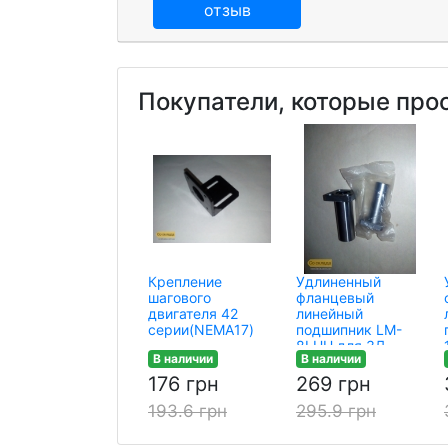
отзыв
Покупатели, которые про
Крепление
Удлиненный
шагового
фланцевый
двигателя 42
линейный
серии(NEMA17)
подшипник LM-
8LUU для 3Д
В наличии
В наличии
принтера
176 грн
269 грн
193.6 грн
295.9 грн