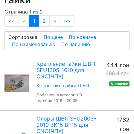
Страница 1 из 2
(current)
<<
<
1
2
>
>>
Сортировка:
По цене
По новизне
По наименованию
По наличию
Крепление гайки ШВП
444 грн
SFU1605-1610 для
488.4 грн
CNC(ЧПУ)
В наличии
Крепление гайки ШВП
Добавлен в каталог: 09
октября 2016 в 20:05
Опоры ШВП SFU2005-
1762
2010 BK15 BF15 для
грн
CNC(ЧПУ)