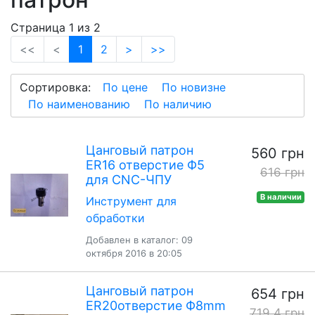
Страница 1 из 2
(current)
<<
<
1
2
>
>>
Сортировка:
По цене
По новизне
По наименованию
По наличию
Цанговый патрон
560 грн
ER16 отверстие Ф5
616 грн
для CNC-ЧПУ
В наличии
Инструмент для
обработки
Добавлен в каталог: 09
октября 2016 в 20:05
Цанговый патрон
654 грн
ER20отверстие Ф8mm
719.4 грн