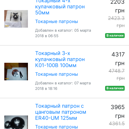
Токарный 4-х
2203
кулачковый патрон
грн
50мм
2423.3
Токарные патроны
грн
Добавлен в каталог: 05 марта
2018 в 06:55
В наличии
Токарный 3-х
4317
кулачковый патрон
грн
К01-100В 100мм
4748.7
Токарные патроны
грн
Добавлен в каталог: 07 марта
2018 в 18:16
В наличии
Токарный патрон с
3965
цанговым патроном
грн
ER40-UM 125мм
4361.5
Токарные патроны