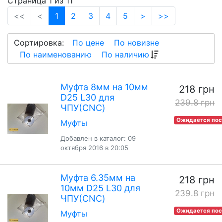
Страница 1 из 11
(current)
<<
<
1
2
3
4
5
>
>>
Сортировка:
По цене
По новизне
По наименованию
По наличию
Муфта 8мм на 10мм
218 грн
D25 L30 для
239.8 грн
ЧПУ(CNC)
Ожидается пос
Муфты
Добавлен в каталог: 09
октября 2016 в 20:05
Муфта 6.35мм на
218 грн
10мм D25 L30 для
239.8 грн
ЧПУ(CNC)
Ожидается пос
Муфты