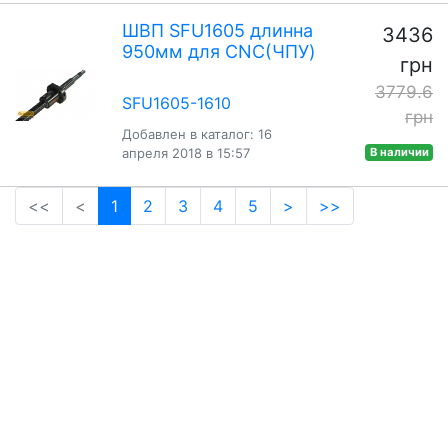
ШВП SFU1605 длинна
3436
950мм для CNC(ЧПУ)
грн
3779.6
SFU1605-1610
грн
Добавлен в каталог: 16
апреля 2018 в 15:57
В наличии
(current)
<<
<
1
2
3
4
5
>
>>