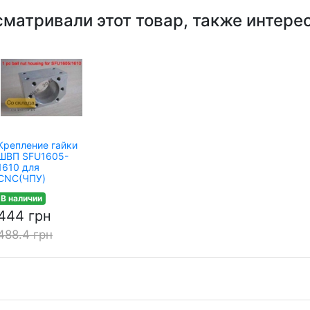
сматривали этот товар, также интере
Крепление гайки
ШВП SFU1605-
1610 для
CNC(ЧПУ)
В наличии
444 грн
488.4 грн
и