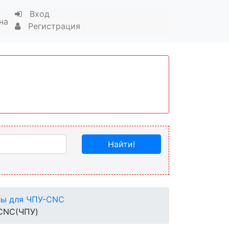
Вход
на
Регистрация
Найти!
лы для ЧПУ-CNC
 CNC(ЧПУ)