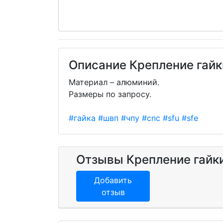
Описание Крепление гай
Материал – алюминий.
Размеры по запросу.
#гайка
#швп
#чпу
#cnc
#sfu
#sfe
Отзывы Крепление гайк
Добавить
отзыв