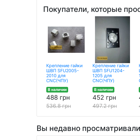
Покупатели, которые про
Крепление гайки
Крепление гайки
ШВП SFU2005-
ШВП SFU1204-
2010 для
1205 для
CNC(ЧПУ)
CNC(ЧПУ)
В наличии
В наличии
488 грн
452 грн
536.8 грн
497.2 грн
Вы недавно просматривал