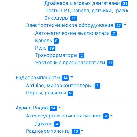
Драйвера шаговых двигателей 
21
Платы LPT, кабеля, датчики,  разное 
Энкодеры 
11
Электротехническое оборудование 
47
Автоматические выключатели 
7
Кабель 
8
Реле 
19
Трансформаторы 
2
Частотные преобразователи 
11
Радиокомпоненты
14
Arduino, микроконтролеры  
5
Порты, разъемы 
9
Аудио, Радио
14
Аксессуары и комплектующие 
4
Другое 
4
Радиокомпоненты 
10