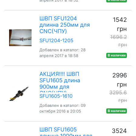
ШВП SFU1204
1542
длинна 250мм для
грн
CNC(ЧПУ)
1696.2
SFU1204-1205
грн
Добавлен в каталог: 28
апреля 2017 в 18:58
В наличии
АКЦИЯ!!!! ШВП
2996
SFU1605 длина
грн
900мм для
3295.6
CNC(ЧПУ)
SFU1605-1610
грн
Добавлен в каталог: 09
октября 2016 в 20:05
В наличии
ШВП SFU1605
3524
длинна 1000мм для