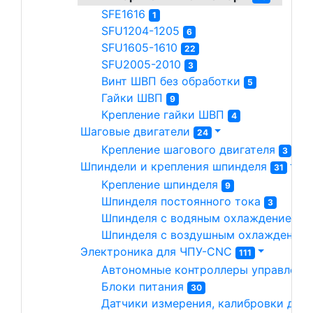
SFE1616 
1
SFU1204-1205 
6
SFU1605-1610 
22
SFU2005-2010 
3
Винт ШВП без обработки 
5
Гайки ШВП 
9
Крепление гайки ШВП 
4
Шаговые двигатели 
24
Крепление шагового двигателя 
3
Шпиндели и крепления шпинделя 
31
Крепление шпинделя 
9
Шпинделя постоянного тока 
3
Шпинделя с водяным охлаждением 
1
Шпинделя с воздушным охлаждением
Электроника для ЧПУ-CNC 
111
Автономные контроллеры управлени
Блоки питания 
30
Датчики измерения, калибровки длин