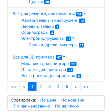
Другое 
10
Всё для ремонта, инструменты
24
Измерительный инструмент 
10
Лебедки, тальки 
1
Осцилографы 
2
Электроинструменты 
11
Станки, дрели, миксеры 
11
Все для 3D принтера
47
Механика для принтера 
22
Пластик для принтера 
21
Электроника для принтера 
4
(current)
<<
<
1
2
3
4
5
>
>>
Сортировка:
По цене
По новизне
По наименованию
По наличию