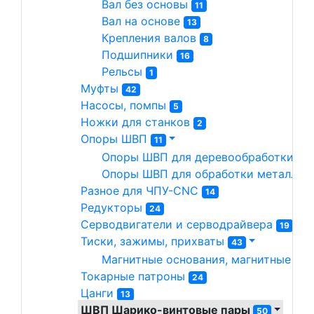
Вал без основы 
11
Вал на основе 
13
Крепления валов 
8
Подшипники 
16
Рельсы 
1
Муфты 
42
Насосы, помпы 
5
Ножки для станков 
2
Опоры ШВП 
11
Опоры ШВП для деревообработки 
7
Опоры ШВП для обработки металла(
Разное для ЧПУ-CNC 
14
Редукторы 
24
Серводвигатели и серводрайвера 
19
Тиски, зажимы, прихваты 
43
Магнитные основания, магнитные сто
Токарные патроны 
24
Цанги 
13
ШВП Шарико-винтовые пары 
50