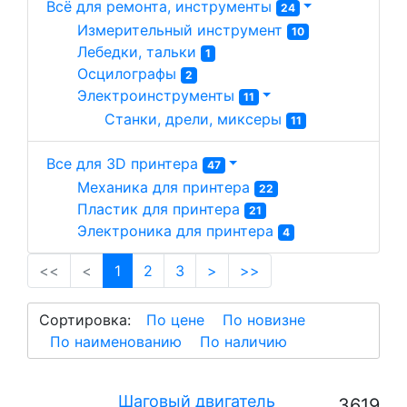
Всё для ремонта, инструменты
24
Измерительный инструмент 
10
Лебедки, тальки 
1
Осцилографы 
2
Электроинструменты 
11
Станки, дрели, миксеры 
11
Все для 3D принтера
47
Механика для принтера 
22
Пластик для принтера 
21
Электроника для принтера 
4
(current)
<<
<
1
2
3
>
>>
Сортировка:
По цене
По новизне
По наименованию
По наличию
Шаговый двигатель
3619