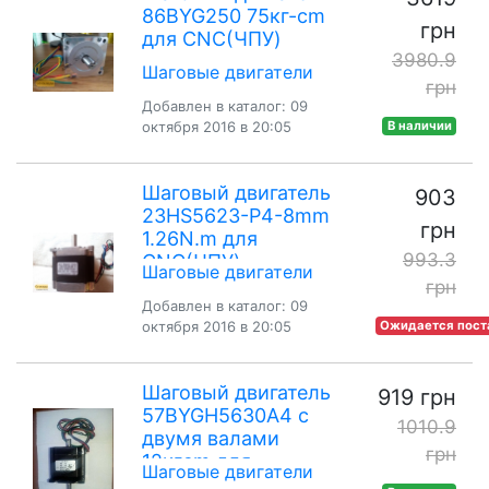
86BYG250 75кг-cm
грн
для CNC(ЧПУ)
3980.9
Шаговые двигатели
грн
Добавлен в каталог: 09
октября 2016 в 20:05
В наличии
Шаговый двигатель
903
23HS5623-P4-8mm
грн
1.26N.m для
993.3
CNC(ЧПУ)
Шаговые двигатели
грн
Добавлен в каталог: 09
октября 2016 в 20:05
Ожидается пост
Шаговый двигатель
919 грн
57BYGH5630A4 с
1010.9
двумя валами
грн
12кгcm для
Шаговые двигатели
CNC(ЧПУ)