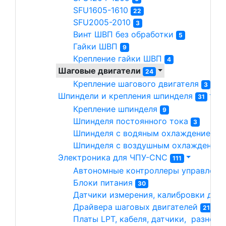
SFU1605-1610 
22
SFU2005-2010 
3
Винт ШВП без обработки 
5
Гайки ШВП 
9
Крепление гайки ШВП 
4
Шаговые двигатели 
24
Крепление шагового двигателя 
3
Шпиндели и крепления шпинделя 
31
Крепление шпинделя 
9
Шпинделя постоянного тока 
3
Шпинделя с водяным охлаждением 
1
Шпинделя с воздушным охлаждением
Электроника для ЧПУ-CNC 
111
Автономные контроллеры управлени
Блоки питания 
30
Датчики измерения, калибровки длин
Драйвера шаговых двигателей 
21
Платы LPT, кабеля, датчики,  разное 