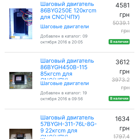
Шаговый двигатель
4581
86BYG250E 120кгcm
грн
для CNC(ЧПУ)
5039.1
Шаговые двигатели
грн
Добавлен в каталог: 09
октября 2016 в 20:05
В наличии
Шаговый двигатель
3612
86BYGH450B-115
грн
85кгcm для
3973.2
CNC(ЧПУ)
Шаговые двигатели
грн
Добавлен в каталог: 19
октября 2016 в 09:56
В наличии
Шаговый двигатель
1634
57BYGH-311-76L-8G-
грн
9 22кгcm для
1797.4
CNC(ЧПУ)