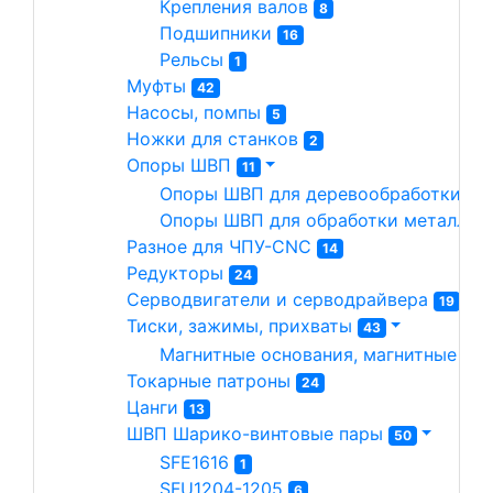
Крепления валов 
8
Подшипники 
16
Рельсы 
1
Муфты 
42
Насосы, помпы 
5
Ножки для станков 
2
Опоры ШВП 
11
Опоры ШВП для деревообработки 
7
Опоры ШВП для обработки металла(
Разное для ЧПУ-CNC 
14
Редукторы 
24
Серводвигатели и серводрайвера 
19
Тиски, зажимы, прихваты 
43
Магнитные основания, магнитные сто
Токарные патроны 
24
Цанги 
13
ШВП Шарико-винтовые пары 
50
SFE1616 
1
SFU1204-1205 
6