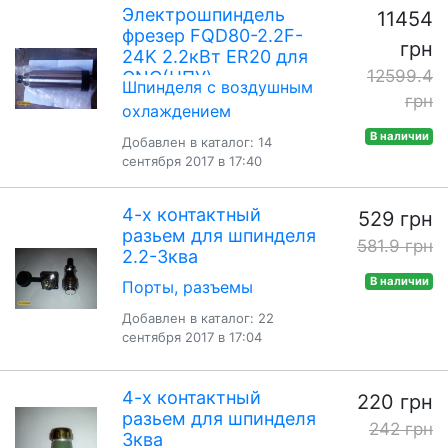
Электрошпиндель
11454
фрезер FQD80-2.2F-
грн
24K 2.2кВт ER20 для
12599.4
CNC(ЧПУ)
Шпинделя с воздушным
грн
охлаждением
В наличии
Добавлен в каталог: 14
сентября 2017 в 17:40
4-х контактный
529 грн
разьем для шпинделя
581.9 грн
2.2-3ква
В наличии
Порты, разъемы
Добавлен в каталог: 22
сентября 2017 в 17:04
4-х контактный
220 грн
разьем для шпинделя
242 грн
3ква