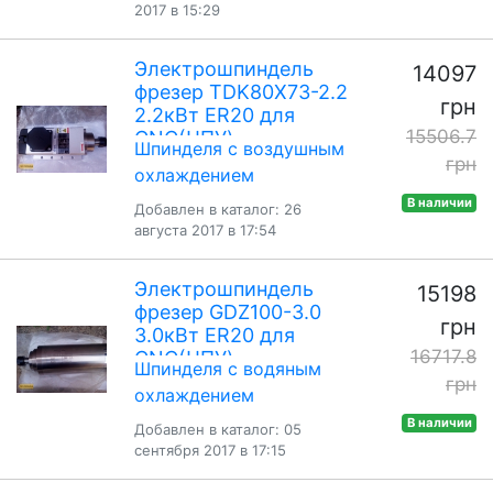
2017 в 15:29
Электрошпиндель
14097
фрезер TDK80X73-2.2
грн
2.2кВт ER20 для
15506.7
CNC(ЧПУ)
Шпинделя с воздушным
грн
охлаждением
В наличии
Добавлен в каталог: 26
августа 2017 в 17:54
Электрошпиндель
15198
фрезер GDZ100-3.0
грн
3.0кВт ER20 для
16717.8
CNC(ЧПУ)
Шпинделя с водяным
грн
охлаждением
В наличии
Добавлен в каталог: 05
сентября 2017 в 17:15