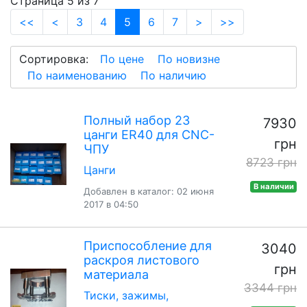
Страница 5 из 7
(current)
<<
<
3
4
5
6
7
>
>>
Сортировка:
По цене
По новизне
По наименованию
По наличию
Полный набор 23
7930
цанги ER40 для CNC-
грн
ЧПУ
8723 грн
Цанги
В наличии
Добавлен в каталог: 02 июня
2017 в 04:50
Приспособление для
3040
раскроя листового
грн
материала
3344 грн
Тиски, зажимы,