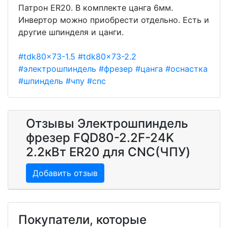
Патрон ER20. В комплекте цанга 6мм.
Инвертор можно приобрести отдельно. Есть и
другие шпинделя и цанги.
#tdk80x73-1.5
#tdk80x73-2.2
#электрошпиндель
#фрезер
#цанга
#оснастка
#шпиндель
#чпу
#cnc
Отзывы Электрошпиндель
фрезер FQD80-2.2F-24K
2.2кВт ER20 для CNC(ЧПУ)
Добавить отзыв
Покупатели, которые