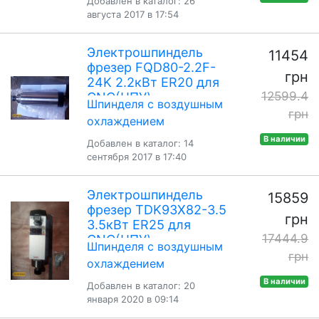
Добавлен в каталог: 26
августа 2017 в 17:54
Электрошпиндель
11454
фрезер FQD80-2.2F-
грн
24K 2.2кВт ER20 для
12599.4
CNC(ЧПУ)
Шпинделя с воздушным
грн
охлаждением
В наличии
Добавлен в каталог: 14
сентября 2017 в 17:40
Электрошпиндель
15859
фрезер TDK93X82-3.5
грн
3.5кВт ER25 для
17444.9
CNC(ЧПУ)
Шпинделя с воздушным
грн
охлаждением
В наличии
Добавлен в каталог: 20
января 2020 в 09:14