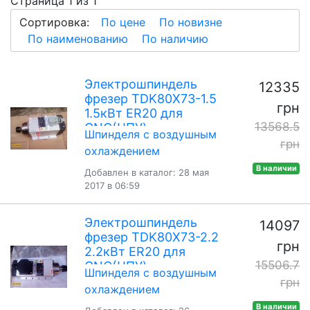
Страница 1 из 1
Сортировка:
По цене
По новизне
По наименованию
По наличию
Электрошпиндель
12335
фрезер TDK80X73-1.5
грн
1.5кВт ER20 для
13568.5
CNC(ЧПУ)
Шпинделя с воздушным
грн
охлаждением
В наличии
Добавлен в каталог: 28 мая
2017 в 06:59
Электрошпиндель
14097
фрезер TDK80X73-2.2
грн
2.2кВт ER20 для
15506.7
CNC(ЧПУ)
Шпинделя с воздушным
грн
охлаждением
В наличии