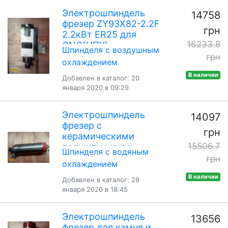
Электрошпиндель
14758
фрезер ZY93X82-2.2F
грн
2.2кВт ER25 для
16233.8
CNC(ЧПУ)
Шпинделя с воздушным
грн
охлаждением
В наличии
Добавлен в каталог: 20
января 2020 в 09:29
Электрошпиндель
14097
фрезер с
грн
керамическими
15506.7
подшипниками
Шпинделя с водяным
SQD80-2.2T-24K
грн
охлаждением
2.2кВт ER20 для
В наличии
CNC(ЧПУ)
Добавлен в каталог: 28
января 2020 в 18:45
Электрошпиндель
13656
фрезер для камня и