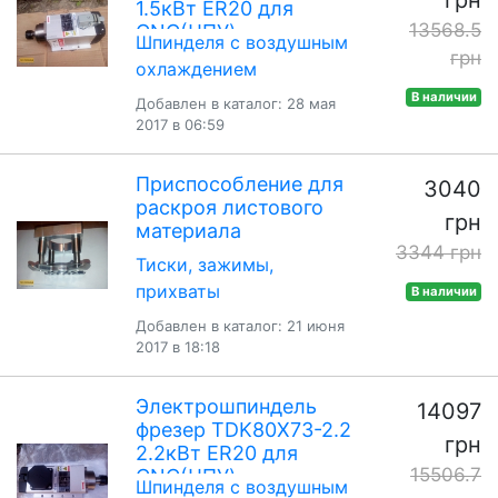
1.5кВт ER20 для
13568.5
CNC(ЧПУ)
Шпинделя с воздушным
грн
охлаждением
В наличии
Добавлен в каталог: 28 мая
2017 в 06:59
Приспособление для
3040
раскроя листового
грн
материала
3344 грн
Тиски, зажимы,
прихваты
В наличии
Добавлен в каталог: 21 июня
2017 в 18:18
Электрошпиндель
14097
фрезер TDK80X73-2.2
грн
2.2кВт ER20 для
15506.7
CNC(ЧПУ)
Шпинделя с воздушным