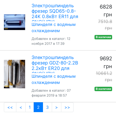
Электрошпиндель
6828
фрезер SQD65-0.8-
грн
24K 0.8кВт ER11 для
7510.8
CNC(ЧПУ)
Шпинделя с водяным
грн
охлаждением
В наличии
Добавлен в каталог: 12
ноября 2017 в 17:39
Электрошпиндель
9692
фрезер GDZ-80-2.2В
грн
2.2кВт ER20 для
10661.2
CNC(ЧПУ)
Шпинделя с водяным
грн
охлаждением
В наличии
Добавлен в каталог: 07
февраля 2019 в 18:57
(current)
<<
<
1
2
3
>
>>