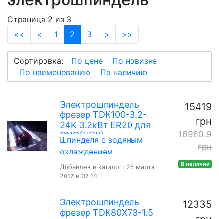
Страница 2 из 3
(current)
<<
<
1
2
3
>
>>
Сортировка:
По цене
По новизне
По наименованию
По наличию
Электрошпиндель
15419
фрезер TDK100-3.2-
грн
24K 3.2кВт ER20 для
16960.9
CNC(ЧПУ)
Шпинделя с водяным
грн
охлаждением
В наличии
Добавлен в каталог: 26 марта
2017 в 07:14
Электрошпиндель
12335
фрезер TDK80X73-1.5
грн