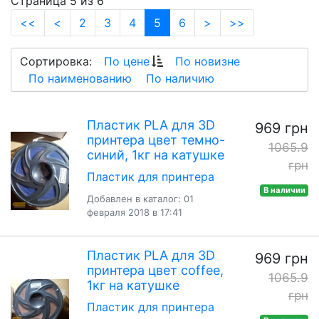
Страница 5 из 6
(current)
<<
<
2
3
4
5
6
>
>>
Сортировка:
По цене
По новизне
По наименованию
По наличию
Пластик PLA для 3D
969 грн
принтера цвет темно-
1065.9
синий, 1кг на катушке
грн
Пластик для принтера
В наличии
Добавлен в каталог: 01
февраля 2018 в 17:41
Пластик PLA для 3D
969 грн
принтера цвет coffee,
1065.9
1кг на катушке
грн
Пластик для принтера