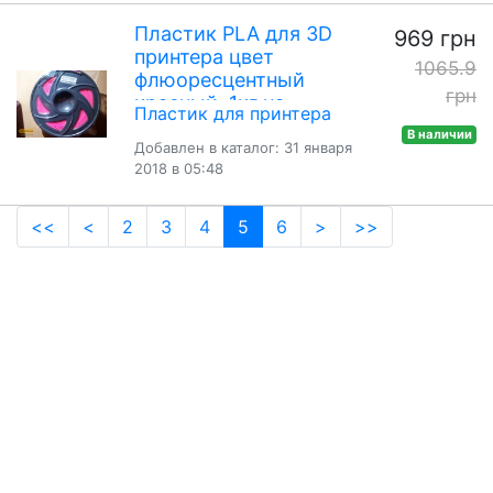
Пластик PLA для 3D
969 грн
принтера цвет
1065.9
флюоресцентный
грн
красный, 1кг на
Пластик для принтера
катушке
В наличии
Добавлен в каталог: 31 января
2018 в 05:48
(current)
<<
<
2
3
4
5
6
>
>>