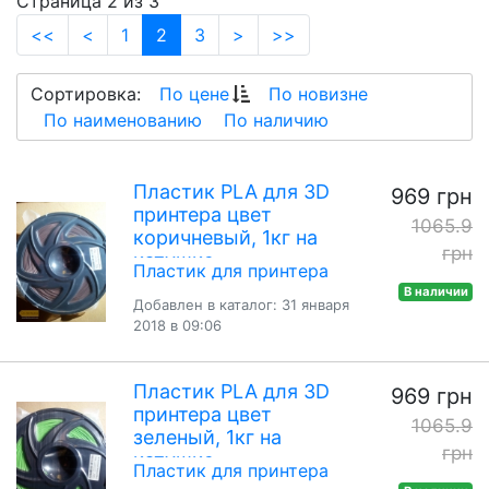
Страница 2 из 3
(current)
<<
<
1
2
3
>
>>
Сортировка:
По цене
По новизне
По наименованию
По наличию
Пластик PLA для 3D
969 грн
принтера цвет
1065.9
коричневый, 1кг на
грн
катушке
Пластик для принтера
В наличии
Добавлен в каталог: 31 января
2018 в 09:06
Пластик PLA для 3D
969 грн
принтера цвет
1065.9
зеленый, 1кг на
грн
катушке
Пластик для принтера