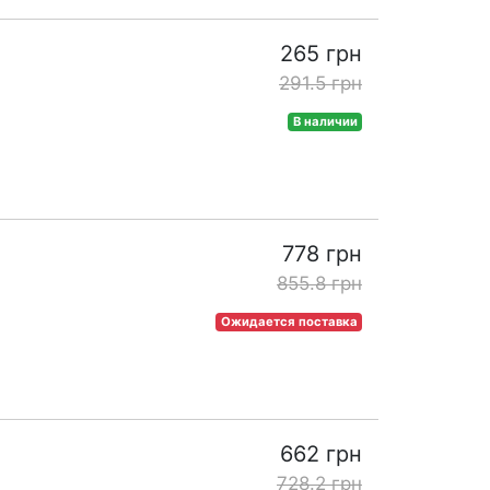
265 грн
291.5 грн
В наличии
778 грн
855.8 грн
Ожидается поставка
662 грн
728.2 грн