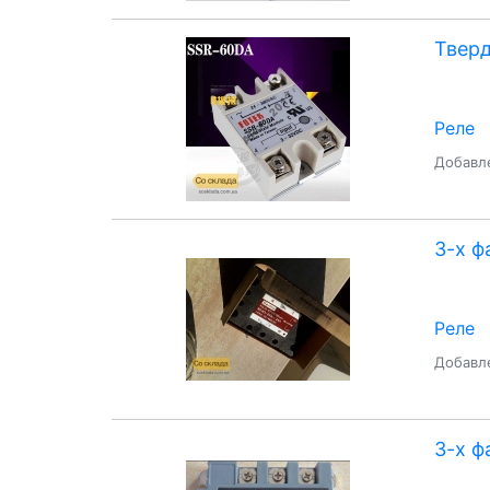
Тверд
Реле
Добавле
3-х ф
Реле
Добавле
3-х ф