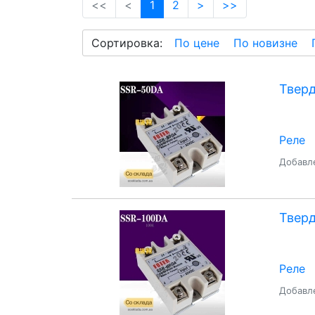
(current)
<<
<
1
2
>
>>
Сортировка:
По цене
По новизне
Тверд
Реле
Добавле
Тверд
Реле
Добавле