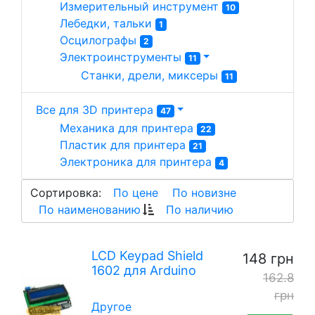
Измерительный инструмент 
10
Лебедки, тальки 
1
Осцилографы 
2
Электроинструменты 
11
Станки, дрели, миксеры 
11
Все для 3D принтера
47
Механика для принтера 
22
Пластик для принтера 
21
Электроника для принтера 
4
Сортировка:
По цене
По новизне
По наименованию
По наличию
LCD Keypad Shield
148 грн
1602 для Arduino
162.8
грн
Другое