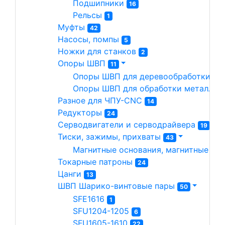
Подшипники 
16
Рельсы 
1
Муфты 
42
Насосы, помпы 
5
Ножки для станков 
2
Опоры ШВП 
11
Опоры ШВП для деревообработки 
7
Опоры ШВП для обработки металла(
Разное для ЧПУ-CNC 
14
Редукторы 
24
Серводвигатели и серводрайвера 
19
Тиски, зажимы, прихваты 
43
Магнитные основания, магнитные сто
Токарные патроны 
24
Цанги 
13
ШВП Шарико-винтовые пары 
50
SFE1616 
1
SFU1204-1205 
6
SFU1605-1610 
22