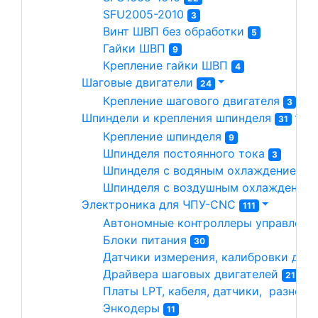
SFU2005-2010 
3
Винт ШВП без обработки 
5
Гайки ШВП 
9
Крепление гайки ШВП 
4
Шаговые двигатели 
24
Крепление шагового двигателя 
3
Шпиндели и крепления шпинделя 
31
Крепление шпинделя 
9
Шпинделя постоянного тока 
3
Шпинделя с водяным охлаждением 
1
Шпинделя с воздушным охлаждением
Электроника для ЧПУ-CNC 
111
Автономные контроллеры управлени
Блоки питания 
30
Датчики измерения, калибровки длин
Драйвера шаговых двигателей 
21
Платы LPT, кабеля, датчики,  разное 
Энкодеры 
11