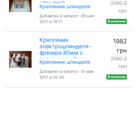
2180.2
ЧПУ-CNC
Крепление шпинделя
грн
Добавлен в каталог: 09 мая
2017 в 19:11
В наличии
Крепление
1982
электрошпинделя-
грн
фрезера 80мм с
2180.2
регулировкой
Крепление шпинделя
высоты для ЧПУ-
грн
CNC
Добавлен в каталог: 10 мая
2017 в 05:24
В наличии