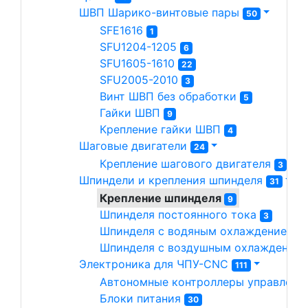
ШВП Шарико-винтовые пары 
50
SFE1616 
1
SFU1204-1205 
6
SFU1605-1610 
22
SFU2005-2010 
3
Винт ШВП без обработки 
5
Гайки ШВП 
9
Крепление гайки ШВП 
4
Шаговые двигатели 
24
Крепление шагового двигателя 
3
Шпиндели и крепления шпинделя 
31
Крепление шпинделя 
9
Шпинделя постоянного тока 
3
Шпинделя с водяным охлаждением 
1
Шпинделя с воздушным охлаждением
Электроника для ЧПУ-CNC 
111
Автономные контроллеры управлени
Блоки питания 
30