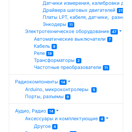
Датчики измерения, калибровки длин
Драйвера шаговых двигателей 
21
Платы LPT, кабеля, датчики,  разное 
Энкодеры 
11
Электротехническое оборудование 
47
Автоматические выключатели 
7
Кабель 
8
Реле 
19
Трансформаторы 
2
Частотные преобразователи 
11
Радиокомпоненты
14
Arduino, микроконтролеры  
5
Порты, разъемы 
9
Аудио, Радио
14
Аксессуары и комплектующие 
4
Другое 
4