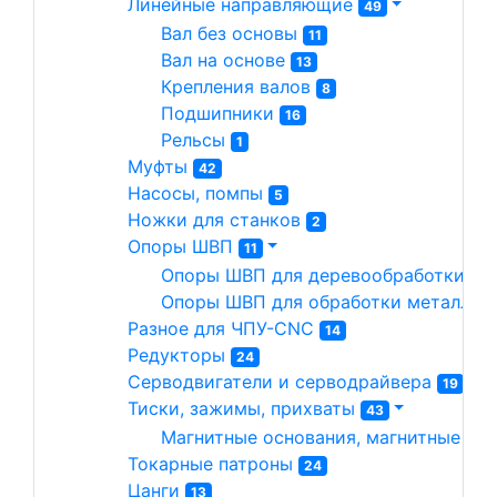
Линейные направляющие 
49
Вал без основы 
11
Вал на основе 
13
Крепления валов 
8
Подшипники 
16
Рельсы 
1
Муфты 
42
Насосы, помпы 
5
Ножки для станков 
2
Опоры ШВП 
11
Опоры ШВП для деревообработки 
7
Опоры ШВП для обработки металла(
Разное для ЧПУ-CNC 
14
Редукторы 
24
Серводвигатели и серводрайвера 
19
Тиски, зажимы, прихваты 
43
Магнитные основания, магнитные сто
Токарные патроны 
24
Цанги 
13