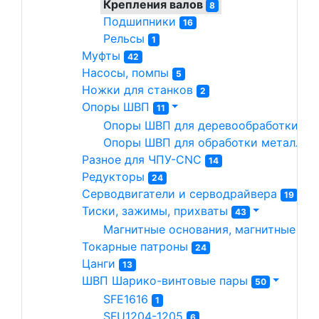
Крепления валов 
8
Подшипники 
16
Рельсы 
1
Муфты 
42
Насосы, помпы 
5
Ножки для станков 
2
Опоры ШВП 
11
Опоры ШВП для деревообработки 
7
Опоры ШВП для обработки металла(
Разное для ЧПУ-CNC 
14
Редукторы 
24
Серводвигатели и серводрайвера 
19
Тиски, зажимы, прихваты 
43
Магнитные основания, магнитные сто
Токарные патроны 
24
Цанги 
13
ШВП Шарико-винтовые пары 
50
SFE1616 
1
SFU1204-1205 
6