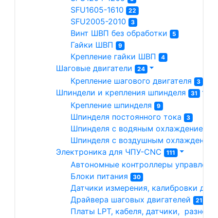
SFU1605-1610 
22
SFU2005-2010 
3
Винт ШВП без обработки 
5
Гайки ШВП 
9
Крепление гайки ШВП 
4
Шаговые двигатели 
24
Крепление шагового двигателя 
3
Шпиндели и крепления шпинделя 
31
Крепление шпинделя 
9
Шпинделя постоянного тока 
3
Шпинделя с водяным охлаждением 
1
Шпинделя с воздушным охлаждением
Электроника для ЧПУ-CNC 
111
Автономные контроллеры управлени
Блоки питания 
30
Датчики измерения, калибровки длин
Драйвера шаговых двигателей 
21
Платы LPT, кабеля, датчики,  разное 