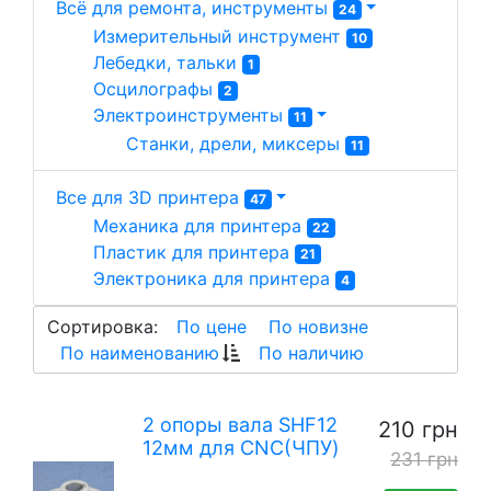
Всё для ремонта, инструменты
24
Измерительный инструмент 
10
Лебедки, тальки 
1
Осцилографы 
2
Электроинструменты 
11
Станки, дрели, миксеры 
11
Все для 3D принтера
47
Механика для принтера 
22
Пластик для принтера 
21
Электроника для принтера 
4
Сортировка:
По цене
По новизне
По наименованию
По наличию
2 опоры вала SHF12
210 грн
12мм для CNC(ЧПУ)
231 грн