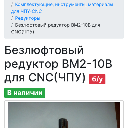
Комплектующие, инструменты, материалы
для ЧПУ-CNC
Редукторы
Безлюфтовый редуктор BM2-10В для
CNC(ЧПУ)
Безлюфтовый
редуктор BM2-10В
для CNC(ЧПУ)
б/у
В наличии