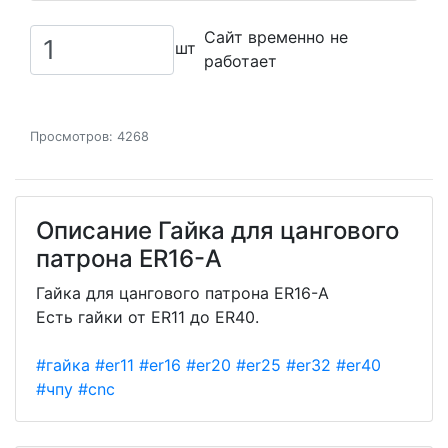
Сайт временно не
шт
работает
Просмотров: 4268
Описание Гайка для цангового
патрона ER16-А
Гайка для цангового патрона ER16-А
Есть гайки от ER11 до ER40.
#гайка
#er11
#er16
#er20
#er25
#er32
#er40
#чпу
#cnc