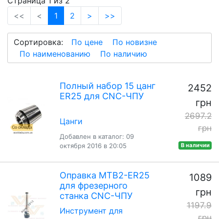
Страница 1 из 2
(current)
<<
<
1
2
>
>>
Сортировка:
По цене
По новизне
По наименованию
По наличию
Полный набор 15 цанг
2452
ER25 для CNC-ЧПУ
грн
2697.2
Цанги
грн
Добавлен в каталог: 09
октября 2016 в 20:05
В наличии
Оправка MTB2-ER25
1089
для фрезерного
грн
станка CNC-ЧПУ
1197.9
Инструмент для
грн