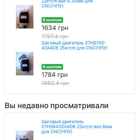
22кгcm вал 6.35мм для
CNC(ЧПУ)
В наличии
1634 грн
1797.4 грн
Шаговый двигатель 57HS100-
42A4D8 25кгcm для CNC(ЧПУ)
В наличии
1784 грн
1962.4 грн
Вы недавно просматривали
Шаговый двигатель
57HS8430A4D8 22кгcm вал 8мм
для CNC(ЧПУ)