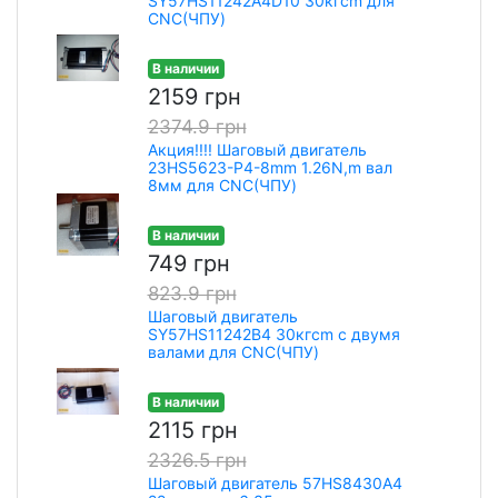
SY57HS11242A4D10 30кгcm для
CNC(ЧПУ)
В наличии
2159 грн
2374.9 грн
Акция!!!! Шаговый двигатель
23HS5623-P4-8mm 1.26N,m вал
8мм для CNC(ЧПУ)
В наличии
749 грн
823.9 грн
Шаговый двигатель
SY57HS11242В4 30кгcm с двумя
валами для CNC(ЧПУ)
В наличии
2115 грн
2326.5 грн
Шаговый двигатель 57HS8430A4