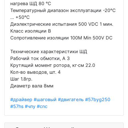
нагрева ШД 80 °С
Температурный диапазон эксплуатации -20°С
… +50°С
Диэлектрические испытания 500 VDС 1 мин.
Класс изоляции В
Сопротивление изоляции 100М Min 500V DC
Технические характеристики ШД
Рабочий ток обмотки, А 3
Крутящий момент ротора, кг·см 22.0
Кол-во выводов, шт. 4
Шаг 1.8гр.
Диаметр вала 8мм
#драйвер
#шаговый
#двигатель
#57byg250
#57hs
#чпу
#cnc