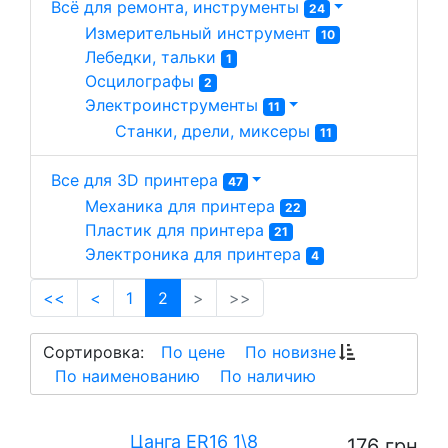
Всё для ремонта, инструменты
24
Измерительный инструмент 
10
Лебедки, тальки 
1
Осцилографы 
2
Электроинструменты 
11
Станки, дрели, миксеры 
11
Все для 3D принтера
47
Механика для принтера 
22
Пластик для принтера 
21
Электроника для принтера 
4
(current)
<<
<
1
2
>
>>
Сортировка:
По цене
По новизне
По наименованию
По наличию
Цанга ER16 1\8
176 грн