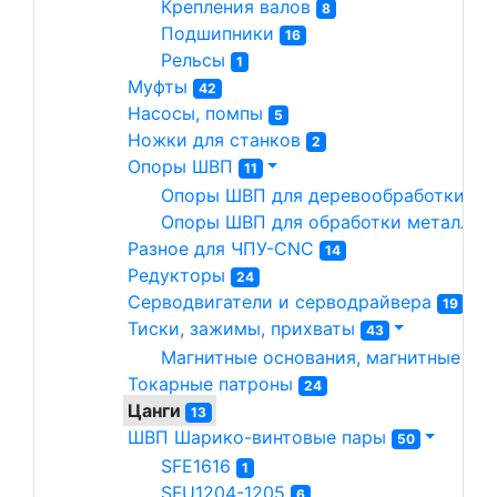
Крепления валов 
8
Подшипники 
16
Рельсы 
1
Муфты 
42
Насосы, помпы 
5
Ножки для станков 
2
Опоры ШВП 
11
Опоры ШВП для деревообработки 
7
Опоры ШВП для обработки металла(
Разное для ЧПУ-CNC 
14
Редукторы 
24
Серводвигатели и серводрайвера 
19
Тиски, зажимы, прихваты 
43
Магнитные основания, магнитные сто
Токарные патроны 
24
Цанги 
13
ШВП Шарико-винтовые пары 
50
SFE1616 
1
SFU1204-1205 
6