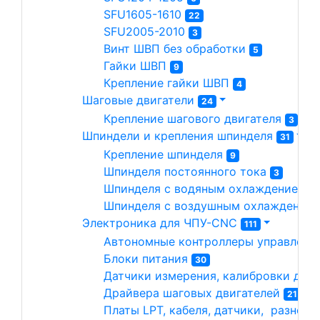
SFU1605-1610 
22
SFU2005-2010 
3
Винт ШВП без обработки 
5
Гайки ШВП 
9
Крепление гайки ШВП 
4
Шаговые двигатели 
24
Крепление шагового двигателя 
3
Шпиндели и крепления шпинделя 
31
Крепление шпинделя 
9
Шпинделя постоянного тока 
3
Шпинделя с водяным охлаждением 
1
Шпинделя с воздушным охлаждением
Электроника для ЧПУ-CNC 
111
Автономные контроллеры управлени
Блоки питания 
30
Датчики измерения, калибровки длин
Драйвера шаговых двигателей 
21
Платы LPT, кабеля, датчики,  разное 