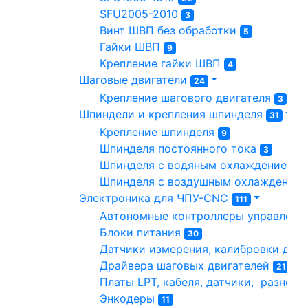
SFU2005-2010 
3
Винт ШВП без обработки 
5
Гайки ШВП 
9
Крепление гайки ШВП 
4
Шаговые двигатели 
24
Крепление шагового двигателя 
3
Шпиндели и крепления шпинделя 
31
Крепление шпинделя 
9
Шпинделя постоянного тока 
3
Шпинделя с водяным охлаждением 
1
Шпинделя с воздушным охлаждением
Электроника для ЧПУ-CNC 
111
Автономные контроллеры управлени
Блоки питания 
30
Датчики измерения, калибровки длин
Драйвера шаговых двигателей 
21
Платы LPT, кабеля, датчики,  разное 
Энкодеры 
11