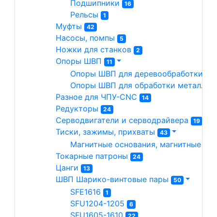
Подшипники 
16
Рельсы 
1
Муфты 
42
Насосы, помпы 
5
Ножки для станков 
2
Опоры ШВП 
11
Опоры ШВП для деревообработки 
7
Опоры ШВП для обработки металла(
Разное для ЧПУ-CNC 
14
Редукторы 
24
Серводвигатели и серводрайвера 
19
Тиски, зажимы, прихваты 
43
Магнитные основания, магнитные сто
Токарные патроны 
24
Цанги 
13
ШВП Шарико-винтовые пары 
50
SFE1616 
1
SFU1204-1205 
6
SFU1605-1610 
22