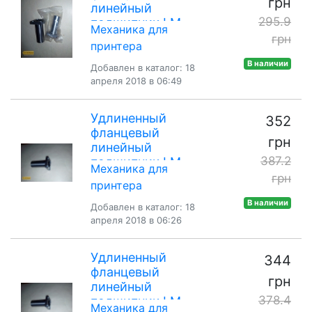
грн
линейный
295.9
подшипник LM-
Механика для
8LUU для 3Д
грн
принтера
принтера
В наличии
Добавлен в каталог: 18
апреля 2018 в 06:49
Удлиненный
352
фланцевый
грн
линейный
387.2
подшипник LM-
Механика для
12LUU для 3Д
грн
принтера
принтера
В наличии
Добавлен в каталог: 18
апреля 2018 в 06:26
Удлиненный
344
фланцевый
грн
линейный
378.4
подшипник LM-
Механика для