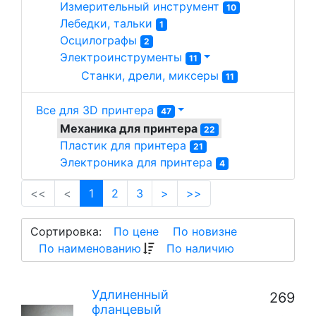
Измерительный инструмент 
10
Лебедки, тальки 
1
Осцилографы 
2
Электроинструменты 
11
Станки, дрели, миксеры 
11
Все для 3D принтера
47
Механика для принтера 
22
Пластик для принтера 
21
Электроника для принтера 
4
(current)
<<
<
1
2
3
>
>>
Сортировка:
По цене
По новизне
По наименованию
По наличию
Удлиненный
269
фланцевый