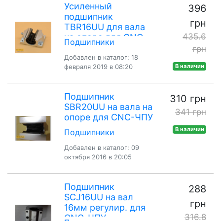
Усиленный
396
подшипник
грн
TBR16UU для вала
435.6
на опоре для CNC-
Подшипники
ЧПУ
грн
Добавлен в каталог: 18
февраля 2019 в 08:20
В наличии
Подшипник
310 грн
SBR20UU на вала на
341 грн
опоре для CNC-ЧПУ
В наличии
Подшипники
Добавлен в каталог: 09
октября 2016 в 20:05
Подшипник
288
SCJ16UU на вал
грн
16мм регулир. для
316.8
CNC-ЧПУ