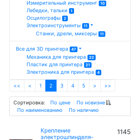
Измерительный инструмент 
10
Лебедки, тальки 
1
Осцилографы 
2
Электроинструменты 
11
Станки, дрели, миксеры 
11
Все для 3D принтера
47
Механика для принтера 
22
Пластик для принтера 
21
Электроника для принтера 
4
(current)
<<
<
1
2
3
4
5
>
>>
Сортировка:
По цене
По новизне
По наименованию
По наличию
Крепление
1145
электрошпинделя-