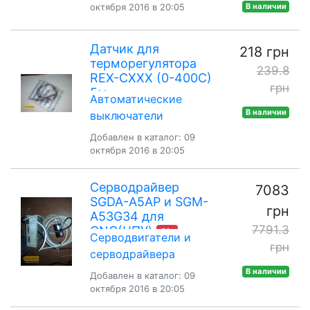
октября 2016 в 20:05
В наличии
Датчик для
218 грн
терморегулятора
239.8
REX-CХХХ (0-400С)
грн
5м
Автоматические
В наличии
выключатели
Добавлен в каталог: 09
октября 2016 в 20:05
Серводрайвер
7083
SGDA-A5AP и SGM-
грн
A53G34 для
7791.3
CNC(ЧПУ)
б/у
Серводвигатели и
грн
серводрайвера
В наличии
Добавлен в каталог: 09
октября 2016 в 20:05