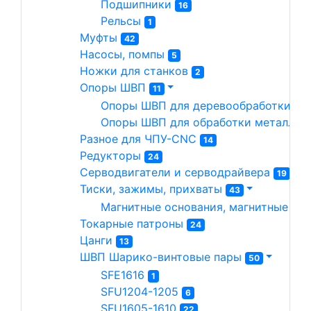
Подшипники 
16
Рельсы 
1
Муфты 
42
Насосы, помпы 
5
Ножки для станков 
2
Опоры ШВП 
11
Опоры ШВП для деревообработки 
7
Опоры ШВП для обработки металла(
Разное для ЧПУ-CNC 
14
Редукторы 
24
Серводвигатели и серводрайвера 
19
Тиски, зажимы, прихваты 
43
Магнитные основания, магнитные сто
Токарные патроны 
24
Цанги 
13
ШВП Шарико-винтовые пары 
50
SFE1616 
1
SFU1204-1205 
6
SFU1605-1610 
22