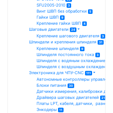
SFU2005-2010 
3
Винт ШВП без обработки 
5
Гайки ШВП 
9
Крепление гайки ШВП 
4
Шаговые двигатели 
24
Крепление шагового двигателя 
3
Шпиндели и крепления шпинделя 
31
Крепление шпинделя 
9
Шпинделя постоянного тока 
3
Шпинделя с водяным охлаждением 
1
Шпинделя с воздушным охлаждением
Электроника для ЧПУ-CNC 
111
Автономные контроллеры управлени
Блоки питания 
30
Датчики измерения, калибровки длин
Драйвера шаговых двигателей 
21
Платы LPT, кабеля, датчики,  разное 
Энкодеры 
11