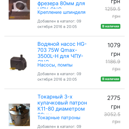
грн
фрезера 80мм для
1259.5
ЧПУ-CNC
Крепление шпинделя
грн
Добавлен в каталог: 09
октября 2016 в 20:05
В наличии
Водяной насос HG-
1079
703 75W Qmax-
грн
3500L-H для ЧПУ-
1186.9
CNC
Насосы, помпы
грн
Добавлен в каталог: 09
октября 2016 в 20:05
В наличии
Токарный 3-х
2775
кулачковый патрон
грн
К11-80 диаметром
3052.5
80мм
Токарные патроны
грн
Добавлен в каталог: 09