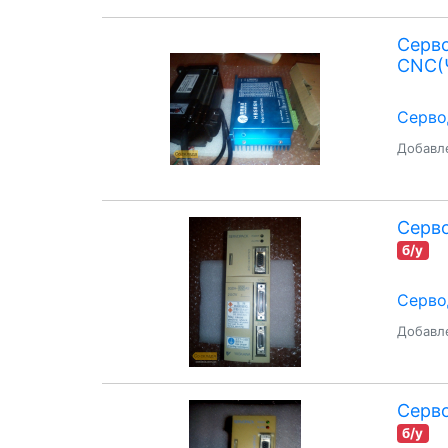
Серво
CNC(
Серво
Добавле
Серв
б/у
Серво
Добавле
Серв
б/у