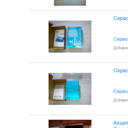
Серв
Серво
Добавле
Серв
Серво
Добавле
Акция