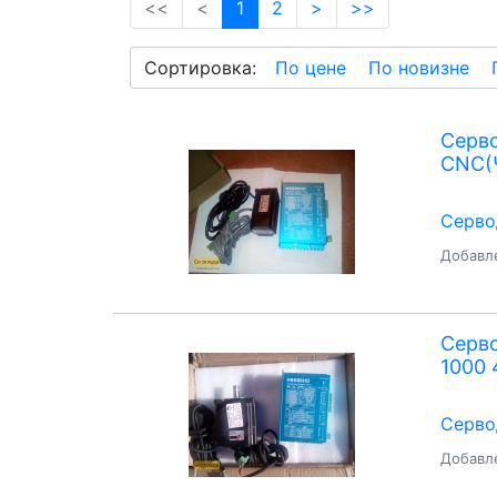
(current)
<<
<
1
2
>
>>
Сортировка:
По цене
По новизне
Серв
CNC(
Серво
Добавле
Серв
1000 
Серво
Добавле