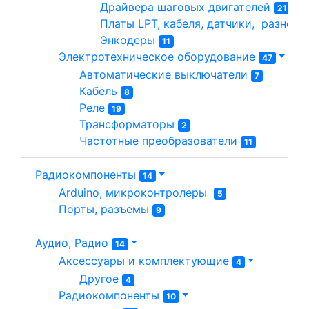
Драйвера шаговых двигателей 
21
Платы LPT, кабеля, датчики,  разное 
Энкодеры 
11
Электротехническое оборудование 
47
Автоматические выключатели 
7
Кабель 
8
Реле 
19
Трансформаторы 
2
Частотные преобразователи 
11
Радиокомпоненты
14
Arduino, микроконтролеры  
5
Порты, разъемы 
9
Аудио, Радио
14
Аксессуары и комплектующие 
4
Другое 
4
Радиокомпоненты 
10