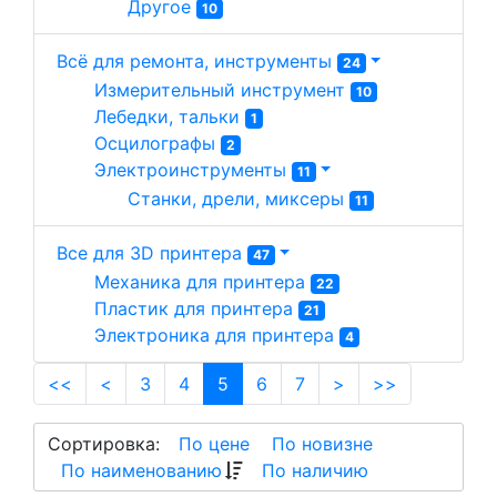
Другое 
10
Всё для ремонта, инструменты
24
Измерительный инструмент 
10
Лебедки, тальки 
1
Осцилографы 
2
Электроинструменты 
11
Станки, дрели, миксеры 
11
Все для 3D принтера
47
Механика для принтера 
22
Пластик для принтера 
21
Электроника для принтера 
4
(current)
<<
<
3
4
5
6
7
>
>>
Сортировка:
По цене
По новизне
По наименованию
По наличию