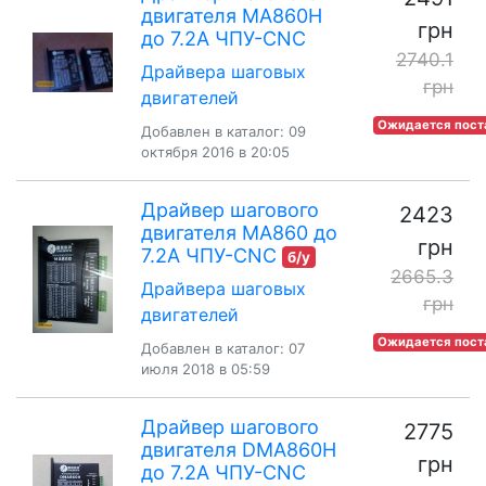
двигателя MA860H
грн
до 7.2A ЧПУ-CNC
2740.1
Драйвера шаговых
грн
двигателей
Ожидается пост
Добавлен в каталог: 09
октября 2016 в 20:05
Драйвер шагового
2423
двигателя MA860 до
грн
7.2A ЧПУ-CNC
б/у
2665.3
Драйвера шаговых
грн
двигателей
Ожидается пост
Добавлен в каталог: 07
июля 2018 в 05:59
Драйвер шагового
2775
двигателя DMA860H
грн
до 7.2A ЧПУ-CNC