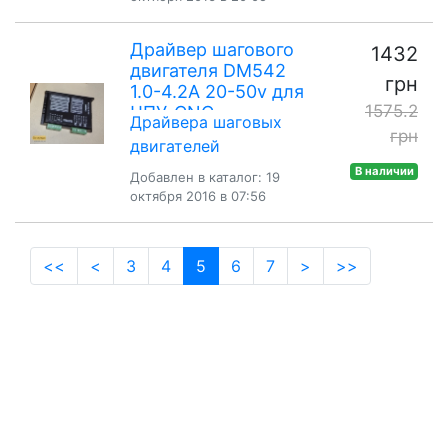
Драйвер шагового
1432
двигателя DM542
грн
1.0-4.2A 20-50v для
1575.2
ЧПУ-CNC
Драйвера шаговых
грн
двигателей
В наличии
Добавлен в каталог: 19
октября 2016 в 07:56
(current)
<<
<
3
4
5
6
7
>
>>