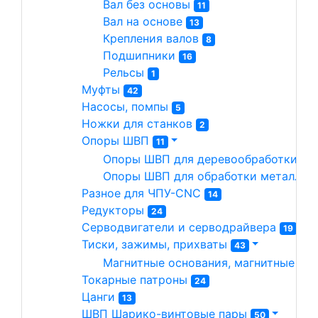
Вал без основы 
11
Вал на основе 
13
Крепления валов 
8
Подшипники 
16
Рельсы 
1
Муфты 
42
Насосы, помпы 
5
Ножки для станков 
2
Опоры ШВП 
11
Опоры ШВП для деревообработки 
7
Опоры ШВП для обработки металла(
Разное для ЧПУ-CNC 
14
Редукторы 
24
Серводвигатели и серводрайвера 
19
Тиски, зажимы, прихваты 
43
Магнитные основания, магнитные сто
Токарные патроны 
24
Цанги 
13
ШВП Шарико-винтовые пары 
50