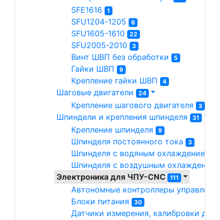
SFE1616 
1
SFU1204-1205 
6
SFU1605-1610 
22
SFU2005-2010 
3
Винт ШВП без обработки 
5
Гайки ШВП 
9
Крепление гайки ШВП 
4
Шаговые двигатели 
24
Крепление шагового двигателя 
3
Шпиндели и крепления шпинделя 
31
Крепление шпинделя 
9
Шпинделя постоянного тока 
3
Шпинделя с водяным охлаждением 
1
Шпинделя с воздушным охлаждением
Электроника для ЧПУ-CNC 
111
Автономные контроллеры управлени
Блоки питания 
30
Датчики измерения, калибровки длин